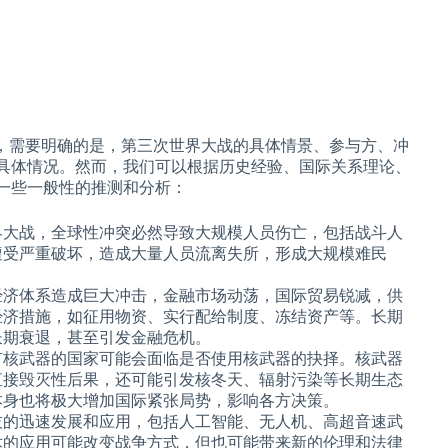
题，需要明确的是，第三次世界大战的具体情景、参与方、冲
具体情况。然而，我们可以根据历史经验、国际关系理论、
一些一般性的推测和分析：
界大战，全球性冲突必然导致大规模人员伤亡，包括战斗人
遭受严重破坏，造成大量人员流离失所，形成大规模难民
经济体系造成巨大冲击，金融市场动荡，国际贸易锐减，供
经济措施，如征用物资、实行配给制度、冻结资产等。长期
长期衰退，甚至引发金融危机。
有核武器的国家可能会面临是否使用核武器的抉择。核武器
直接毁灭性后果，还可能引发核冬天、辐射污染等长期生态
本身也将极大增加国际紧张局势，影响各方决策。
技的迅速发展和应用，包括人工智能、无人机、高超音速武
术的应用可能改变战争方式，但也可能带来新的伦理和法律