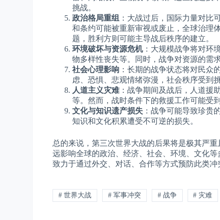
挑战。
政治格局重组
：大战过后，国际力量对比
和条约可能被重新审视或废止，全球治理
题，胜利方则可能主导战后秩序的建立。
环境破坏与资源危机
：大规模战争将对环
物多样性丧失等。同时，战争对资源的需
社会心理影响
：长期的战争状态将对民众
虑、恐惧、悲观情绪弥漫，社会秩序受到
人道主义灾难
：战争期间及战后，人道援
等。然而，战时条件下的救援工作可能受
文化与知识遗产损失
：战争可能导致珍贵
知识和文化积累遭受不可逆的损失。
总的来说，第三次世界大战的后果将是极其严重
远影响全球的政治、经济、社会、环境、文化等
致力于通过外交、对话、合作等方式预防此类冲
# 世界大战
# 军事冲突
# 战争
# 灾难