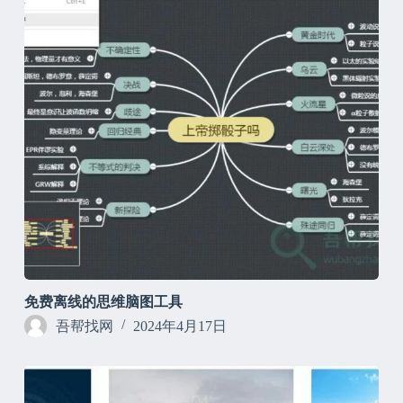
免费离线的思维脑图工具
吾帮找网
2024年4月17日