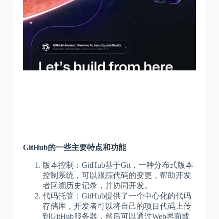
GitHub的一些主要特点和功能
版本控制：GitHub基于Git，一种分布式版本
控制系统，可以跟踪代码的变更，帮助开发
者回溯历史记录，并协同开发。
代码托管：GitHub提供了一个中心化的代码
存储库，开发者可以将自己的项目代码上传
到GitHub服务器，然后可以通过Web界面或