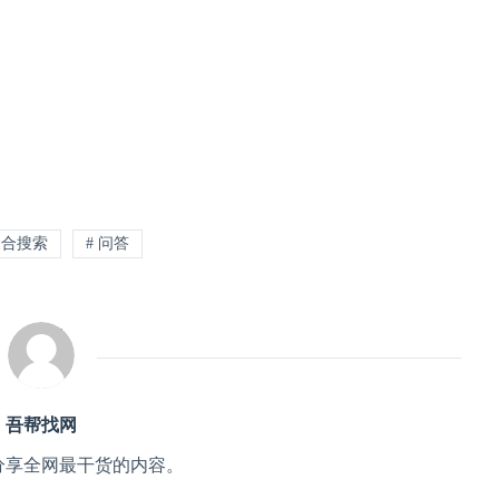
聚合搜索
# 问答
吾帮找网
分享全网最干货的内容。