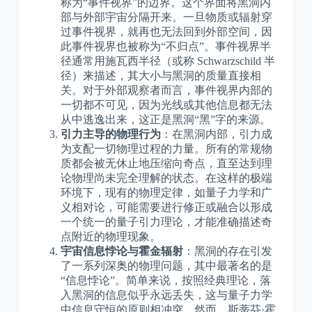
称为“事件视界”的边界。这个界面将黑洞内
部与外部宇宙分隔开来。一旦物质或辐射穿
过事件视界，就再也无法回到外部空间，因
此事件视界也被称为“不归点”。事件视界半
径通常用施瓦西半径（或称 Schwarzschild 半
径）来描述，其大小与黑洞的质量直接相
关。对于外部观察者而言，事件视界内部的
一切都不可见，因为光线或其他信息都无法
从中逃逸出来，这正是黑洞“黑”字的来源。
引力主导的物理行为
：在黑洞内部，引力成
为支配一切物理过程的力量。所有的常规物
质都会被无休止地压缩向奇点，直至达到理
论物理尚未完全理解的状态。在这样的极端
环境下，现有的物理定律，如量子力学和广
义相对论，可能需要进行修正或融合以形成
一个统一的量子引力理论，才能准确描述奇
点附近的物理现象。
宇宙信息悖论与霍金辐射
：黑洞的存在引发
了一系列深奥的物理问题，其中最著名的是
“信息悖论”。简单来说，按照经典理论，落
入黑洞的信息似乎永远丢失，这与量子力学
中信息守恒的原则相冲突。然而，斯蒂芬·霍