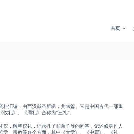
首页
资料汇编，由西汉戴圣所辑，共49篇。它是中国古代一部重
《仪礼》、《周礼》合称为“三礼”。
礼仪，解释仪礼，记录孔子和弟子等的问答，记述修身作人
哲学、宗教等各个方面，其中《大学》、《中庸》、《礼