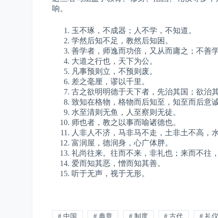
响。
玉不琢，不成器；人不学，不知道。
学然后知不足，教然后知困。
善学者，师逸而功倍，又从而庸之；不善
大道之行也，天下为公。
凡事预则立，不预则废。
差之毫厘，谬以千里。
古之欲明明德于天下者，先治其国；欲治
致知在格物，格物而后知至，知至而后意
水至清则无鱼，人至察则无徒。
师也者，教之以事而喻诸德也。
人非人不济，马非马不走，土非土不高，
富润屋，德润身，心广体胖。
礼尚往来。往而不来，非礼也；来而不往
爱而知其恶，憎而知其善。
听于无声，视于无形。
# 中国
# 典章
# 制度
# 古代
# 礼