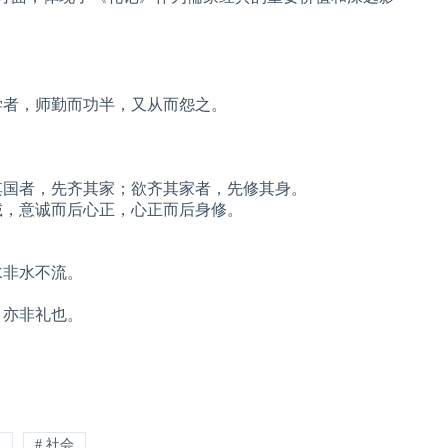
学者，师勤而功半，又从而怨之。
其国者，先齐其家；欲齐其家者，先修其身。
诚，意诚而后心正，心正而后身修。
水非水不流。
，亦非礼也。
仪
# 社会