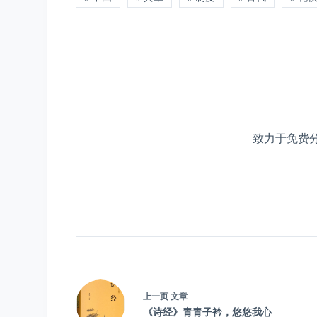
致力于免费
上一页
文章
《诗经》青青子衿，悠悠我心