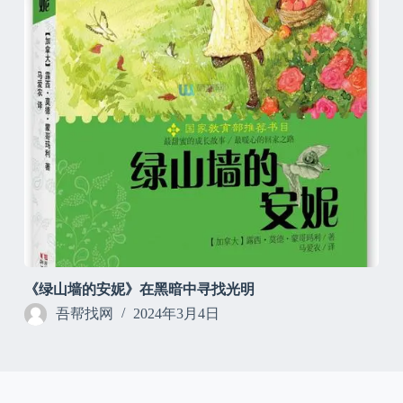
《绿山墙的安妮》在黑暗中寻找光明
吾帮找网
2024年3月4日