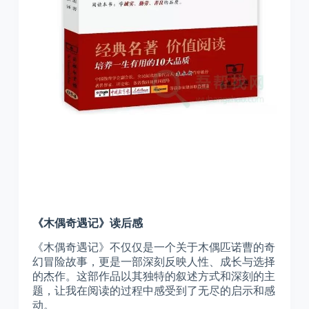
《木偶奇遇记》读后感
《木偶奇遇记》不仅仅是一个关于木偶匹诺曹的奇
幻冒险故事，更是一部深刻反映人性、成长与选择
的杰作。这部作品以其独特的叙述方式和深刻的主
题，让我在阅读的过程中感受到了无尽的启示和感
动。