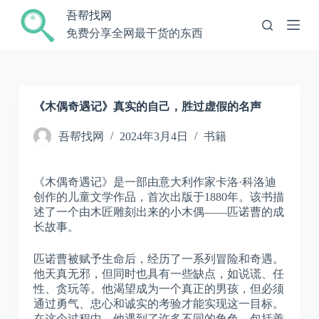
跳
吾帮找网
过
免费分享全网最干货的东西
内
容
《木偶奇遇记》真实的自己，胜过虚假的名声
吾帮找网
2024年3月4日
书籍
《木偶奇遇记》是一部由意大利作家卡洛·科洛迪
创作的儿童文学作品，首次出版于1880年。该书描
述了一个由木匠雕刻出来的小木偶——匹诺曹的成
长故事。
匹诺曹被赋予生命后，经历了一系列冒险和奇遇。
他天真无邪，但同时也具有一些缺点，如说谎、任
性、贪玩等。他渴望成为一个真正的男孩，但必须
通过勇气、忠心和诚实的考验才能实现这一目标。
在这个过程中，他遇到了许多不同的角色，包括善