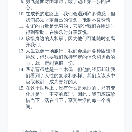
勇气是面对困难时，敢于迈出第一步的决
心。
在成长的道路上，我们会遇到许多诱惑，但
我们必须坚定自己的信念，抵制不良诱惑。
友谊的力量是无穷的，它能让我们在困难时
得到帮助，在快乐时分享喜悦。
珍惜身边的人和事，因为他们可能随时会离
开我们。
人生就像一场旅行，我们会遇到各种困难和
挑战，但只要我们保持坚定的信念和勇敢的
心，就一定能克服一切。
匹诺曹虽然是一个木偶，但他的经历却让我
们看到了人性的复杂和多样。我们应该从中
汲取教训，成为更好的人。
在这个世界上，没有什么是永恒的，只有变
化才是唯一不变的真理。因此，我们应该珍
惜当下，活在当下，享受生活的每一个瞬
间。