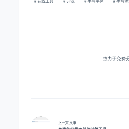
# 在线工具
# 开源
# 手写字体
# 手写
致力于免费
上一页
文章