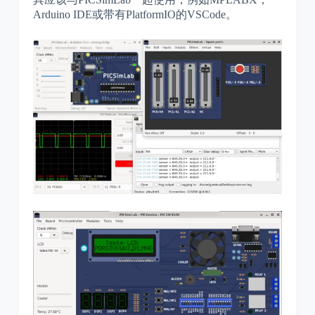
Arduino IDE或带有PlatformIO的VSCode。