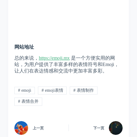
网站地址
总的来说，
https://emoji.mx
是一个方便实用的网
站，为用户提供了丰富多样的表情符号和Emoji，
让人们在表达情感和交流中更加丰富多彩。
# emoji
# emoji表情
# 表情制作
# 表情合并
上一页
下一页