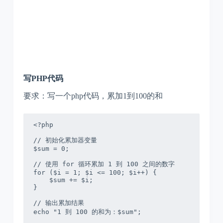
写PHP代码
要求：写一个php代码，累加1到100的和
<?php

// 初始化累加器变量

$sum = 0;

// 使用 for 循环累加 1 到 100 之间的数字

for ($i = 1; $i <= 100; $i++) {

    $sum += $i;

}

// 输出累加结果

echo "1 到 100 的和为：$sum";
