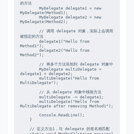
的方法

        MyDelegate delegate1 = new 
MyDelegate(Method1);

        MyDelegate delegate2 = new 
MyDelegate(Method2);

        // 调用 delegate 对象，实际上会调用
被指定的方法

        delegate1("Hello from 
Method1");

        delegate2("Hello from 
Method2");

        // 将多个方法添加到 delegate 对象中

        MyDelegate multiDelegate = 
delegate1 + delegate2;

        multiDelegate("Hello from 
MultiDelegate");

        // 从 delegate 对象中移除方法

        multiDelegate -= delegate1;

        multiDelegate("Hello from 
MultiDelegate after removing Method1");

        Console.ReadLine();

    }

    // 定义方法1，与 delegate 的签名相匹配

    static void Method1(string message)
