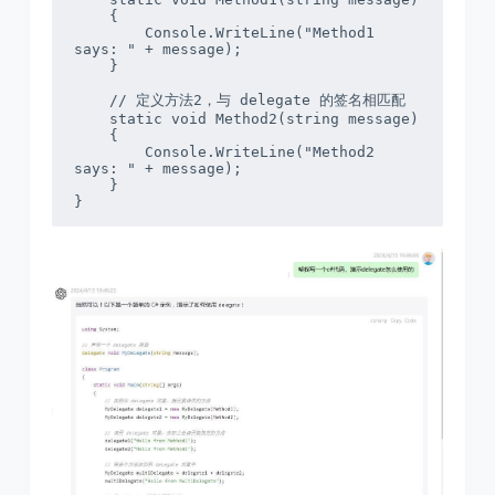
    {

        Console.WriteLine("Method1 
says: " + message);

    }

    // 定义方法2，与 delegate 的签名相匹配

    static void Method2(string message)

    {

        Console.WriteLine("Method2 
says: " + message);

    }

}