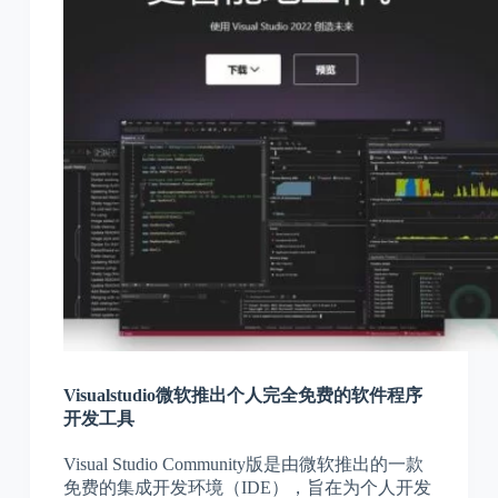
Visualstudio微软推出个人完全免费的软件程序
开发工具
Visual Studio Community版是由微软推出的一款
免费的集成开发环境（IDE），旨在为个人开发