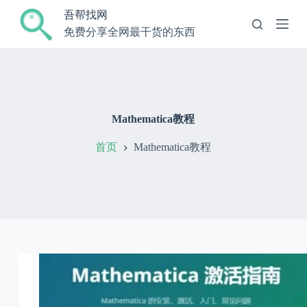
跳
吾帮找网
过
免费分享全网最干货的东西
内
容
Mathematica教程
首页
Mathematica教程